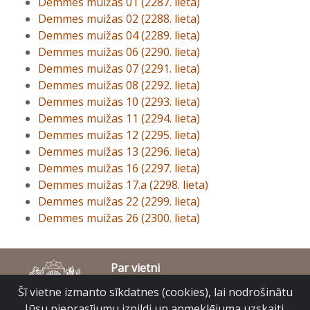
Demmes muižas 01 (2287. lieta)
Demmes muižas 02 (2288. lieta)
Demmes muižas 04 (2289. lieta)
Demmes muižas 06 (2290. lieta)
Demmes muižas 07 (2291. lieta)
Demmes muižas 08 (2292. lieta)
Demmes muižas 10 (2293. lieta)
Demmes muižas 11 (2294. lieta)
Demmes muižas 12 (2295. lieta)
Demmes muižas 13 (2296. lieta)
Demmes muižas 16 (2297. lieta)
Demmes muižas 17.a (2298. lieta)
Demmes muižas 22 (2299. lieta)
Demmes muižas 26 (2300. lieta)
Par vietni
Piekļūstamības paziņojums
Šī vietne izmanto sīkdatnes (cookies), lai nodrošinātu
© Latvijas Valsts vēstures arhīvs 2007-2026
Jūsu pieprasījumu izpildi un apmeklējuma uzskaiti.