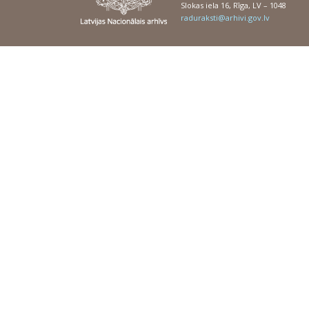
Slokas iela 16, Rīga, LV – 1048
raduraksti@arhivi.gov.lv