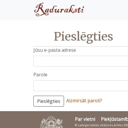
Pieslēgties
Jūsu e-pasta adrese
Parole
Aizmirsāt paroli?
Pieslēgties
Par vietni
Piekļūstamī
© Latvijas Valsts vēstures arhīvs 2