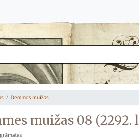
as
Demmes muižas
es muižas 08 (2292. l
s grāmatas