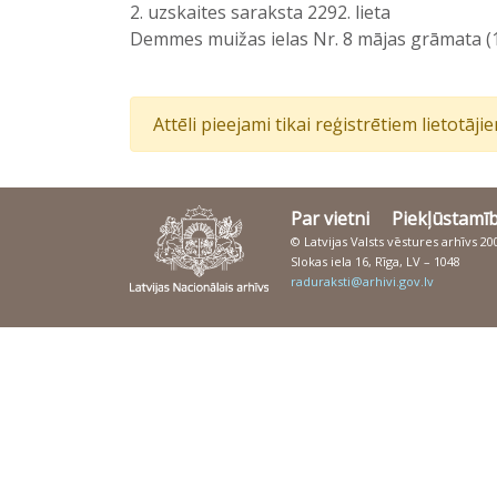
2. uzskaites saraksta 2292. lieta
Demmes muižas ielas Nr. 8 mājas grāmata (
Attēli pieejami tikai reģistrētiem lietotāj
Par vietni
Piekļūstamī
© Latvijas Valsts vēstures arhīvs 2
Slokas iela 16, Rīga, LV – 1048
raduraksti@arhivi.gov.lv