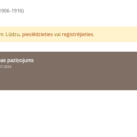
1906-1916)
iem. Lūdzu,
pieslēdzieties
vai
reģistrējieties
.
bas paziņojums
007-2026