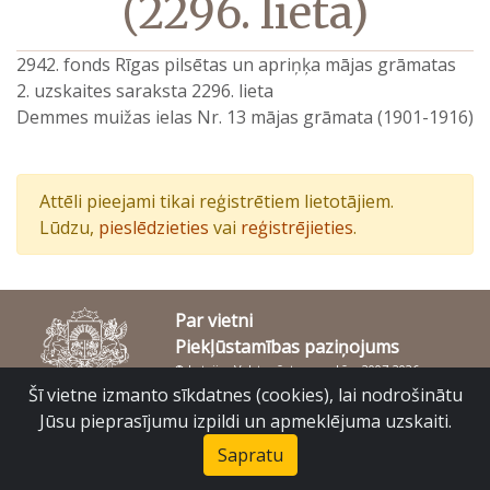
(2296. lieta)
2942. fonds Rīgas pilsētas un apriņķa mājas grāmatas
2. uzskaites saraksta 2296. lieta
Demmes muižas ielas Nr. 13 mājas grāmata (1901-1916)
Attēli pieejami tikai reģistrētiem lietotājiem.
Lūdzu,
pieslēdzieties
vai
reģistrējieties
.
Par vietni
Piekļūstamības paziņojums
© Latvijas Valsts vēstures arhīvs 2007-2026
Slokas iela 16, Rīga, LV – 1048
Šī vietne izmanto sīkdatnes (cookies), lai nodrošinātu
raduraksti@arhivi.gov.lv
Jūsu pieprasījumu izpildi un apmeklējuma uzskaiti.
Sapratu