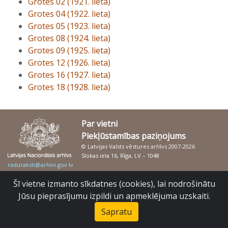
Grotes 02 (1921. lieta)
Grotes 04 (1922. lieta)
Grotes 05 (1923. lieta)
Grotes 08 (1924. lieta)
Grotes 09 (1925. lieta)
Grotes 12 (1926. lieta)
Grotes 16 (1927. lieta)
Grotes 18 (1928. lieta)
Par vietni
Piekļūstamības paziņojums
© Latvijas Valsts vēstures arhīvs 2007-2026
Slokas iela 16, Rīga, LV – 1048
raduraksti@arhivi.gov.lv
Šī vietne izmanto sīkdatnes (cookies), lai nodrošinātu
Jūsu pieprasījumu izpildi un apmeklējuma uzskaiti.
Sapratu