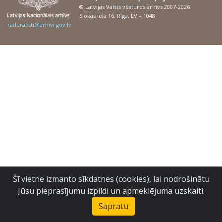
© Latvijas Valsts vēstures arhīvs 2007-2026
Slokas iela 16, Rīga, LV – 1048
raduraksti@arhivi.gov.lv
Šī vietne izmanto sīkdatnes (cookies), lai nodrošinātu
Jūsu pieprasījumu izpildi un apmeklējuma uzskaiti.
Sapratu