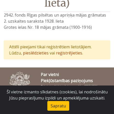
lieta)
2942. fonds Rīgas pilsētas un apriņķa mājas grāmatas
2. uzskaites saraksta 1928. lieta
Grotes ielas Nr. 18 mājas grāmata (1900-1916)
Attēli pieejami tikai reģistrētiem lietotājiem.
Lūdzu,
pieslēdzieties
vai
reģistrējieties
.
Par vietni
Piekļūstamības paziņojums
© Latvijas Valsts vēstures arhīvs 2007-2026
Slokas iela 16, Rīga, LV – 1048
Šī vietne izmanto sīkdatnes (cookies), lai nodrošinātu
raduraksti@arhivi.gov.lv
Jūsu pieprasījumu izpildi un apmeklējuma uzskaiti.
Sapratu