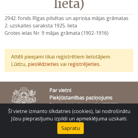
lieta)
2942. fonds Rīgas pilsētas un apriņķa mājas grāmatas
2. uzskaites saraksta 1925. lieta
Grotes ielas Nr. 9 mājas grāmata (1902-1916)
Attēli pieejami tikai reģistrētiem lietotājiem.
Lūdzu,
pieslēdzieties
vai
reģistrējieties
.
Par vietni
Piekļūstamības paziņojums
© Latvijas Valsts vēstures arhīvs 2007-2026
Slokas iela 16, Rīga, LV – 1048
Šī vietne izmanto sīkdatnes (cookies), lai nodrošinātu
raduraksti@arhivi.gov.lv
Jūsu pieprasījumu izpildi un apmeklējuma uzskaiti.
Sapratu