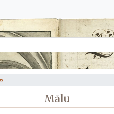
as
Mālu