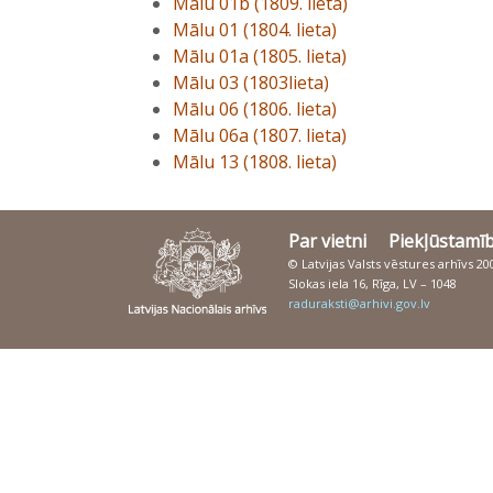
Mālu 01b (1809. lieta)
Mālu 01 (1804. lieta)
Mālu 01a (1805. lieta)
Mālu 03 (1803lieta)
Mālu 06 (1806. lieta)
Mālu 06a (1807. lieta)
Mālu 13 (1808. lieta)
Par vietni
Piekļūstamī
© Latvijas Valsts vēstures arhīvs 2
Slokas iela 16, Rīga, LV – 1048
raduraksti@arhivi.gov.lv