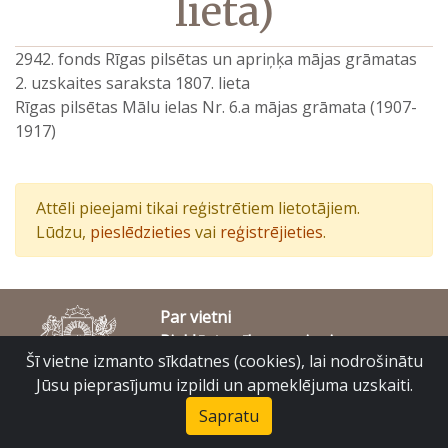
lieta)
2942. fonds Rīgas pilsētas un apriņķa mājas grāmatas
2. uzskaites saraksta 1807. lieta
Rīgas pilsētas Mālu ielas Nr. 6.a mājas grāmata (1907-
1917)
Attēli pieejami tikai reģistrētiem lietotājiem.
Lūdzu,
pieslēdzieties
vai
reģistrējieties
.
Par vietni
Piekļūstamības paziņojums
Šī vietne izmanto sīkdatnes (cookies), lai nodrošinātu
© Latvijas Valsts vēstures arhīvs 2007-2026
Slokas iela 16, Rīga, LV – 1048
Jūsu pieprasījumu izpildi un apmeklējuma uzskaiti.
raduraksti@arhivi.gov.lv
Sapratu