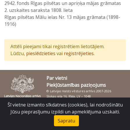
2942. fonds Rīgas pilsētas un apriņķa mājas grāmatas
2. uzskaites saraksta 1808. lieta
Rīgas pilsētas Mālu ielas Nr. 13 mājas grāmata (1898-
1916)
Attēli pieejami tikai reģistrētiem lietotājiem.
Lūdzu,
pieslēdzieties
vai
reģistrējieties
.
Par vietni
Piekļūstamības paziņojums
© Latvijas Valsts vēstures arhīvs 2007-2026
Slokas iela 16, Rīga, LV – 1048
raduraksti@arhivi.gov.lv
Šī vietne izmanto sīkdatnes (cookies), lai nodrošinātu
Jūsu pieprasījumu izpildi un apmeklējuma uzskaiti.
Sapratu