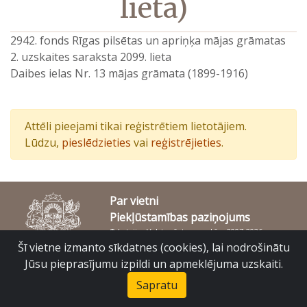
lieta)
2942. fonds Rīgas pilsētas un apriņķa mājas grāmatas
2. uzskaites saraksta 2099. lieta
Daibes ielas Nr. 13 mājas grāmata (1899-1916)
Attēli pieejami tikai reģistrētiem lietotājiem.
Lūdzu,
pieslēdzieties
vai
reģistrējieties
.
Par vietni
Piekļūstamības paziņojums
© Latvijas Valsts vēstures arhīvs 2007-2026
Slokas iela 16, Rīga, LV – 1048
Šī vietne izmanto sīkdatnes (cookies), lai nodrošinātu
raduraksti@arhivi.gov.lv
Jūsu pieprasījumu izpildi un apmeklējuma uzskaiti.
Sapratu