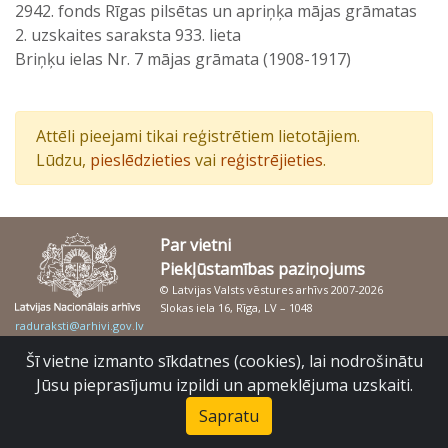
2942. fonds Rīgas pilsētas un apriņķa mājas grāmatas
2. uzskaites saraksta 933. lieta
Briņķu ielas Nr. 7 mājas grāmata (1908-1917)
Attēli pieejami tikai reģistrētiem lietotājiem.
Lūdzu,
pieslēdzieties
vai
reģistrējieties
.
Par vietni
Piekļūstamības paziņojums
© Latvijas Valsts vēstures arhīvs 2007-2026
Slokas iela 16, Rīga, LV – 1048
raduraksti@arhivi.gov.lv
Šī vietne izmanto sīkdatnes (cookies), lai nodrošinātu
Jūsu pieprasījumu izpildi un apmeklējuma uzskaiti.
Sapratu