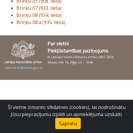
Briņķu 03 (908. lieta)
Briņķu 07 (933. lieta)
Briņķu 08 (934. lieta)
Briņķu 08.a (935. lieta)
Par vietni
Piekļūstamības paziņojums
© Latvijas Valsts vēstures arhīvs 2007-2026
Slokas iela 16, Rīga, LV – 1048
raduraksti@arhivi.gov.lv
Šī vietne izmanto sīkdatnes (cookies), lai nodrošinātu
Jūsu pieprasījumu izpildi un apmeklējuma uzskaiti.
Sapratu