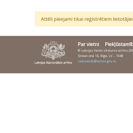
Attēli pieejami tikai reģistrētiem lietotāj
Par vietni
Piekļūstamī
© Latvijas Valsts vēstures arhīvs 2
Slokas iela 16, Rīga, LV – 1048
raduraksti@arhivi.gov.lv