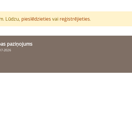
iem. Lūdzu,
pieslēdzieties
vai
reģistrējieties
.
bas paziņojums
007-2026