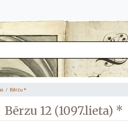
as
Bērzu *
Bērzu 12 (1097.lieta) *