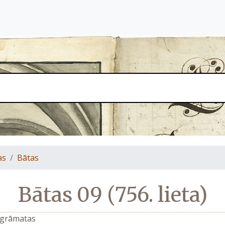
as
Bātas
Bātas 09 (756. lieta)
s grāmatas