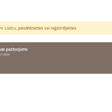
iem. Lūdzu,
pieslēdzieties
vai
reģistrējieties
.
bas paziņojums
007-2026