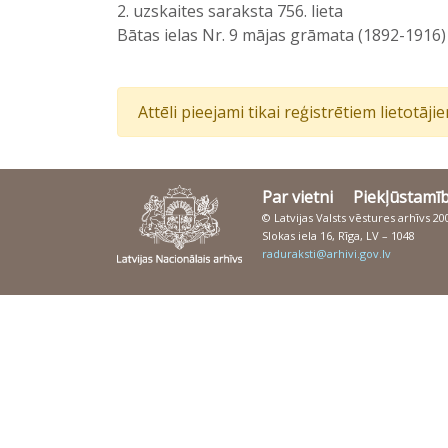
2. uzskaites saraksta 756. lieta
Bātas ielas Nr. 9 mājas grāmata (1892-1916)
Attēli pieejami tikai reģistrētiem lietotāj
Par vietni
Piekļūstamī
© Latvijas Valsts vēstures arhīvs 2
Slokas iela 16, Rīga, LV – 1048
raduraksti@arhivi.gov.lv