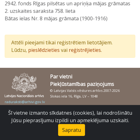
2942. fonds Rīgas pilsētas un apriņķa mājas grāmatas
2. uzskaites saraksta 758. lieta
Bātas ielas Nr. 8 mājas grāmata (1900-1916)
Attēli pieejami tikai reģistrētiem lietotājiem.
Lūdzu,
pieslēdzieties
vai
reģistrējieties
.
Par vietni
Piekļūstamības paziņojums
© Latvijas Valsts vēstures arhīvs 2007-2026
Slokas iela 16, Rīga, LV – 1048
raduraksti@arhivi.gov.lv
Šī vietne izmanto sīkdatnes (cookies), lai nodrošinātu
Jūsu pieprasījumu izpildi un apmeklējuma uzskaiti.
Sapratu