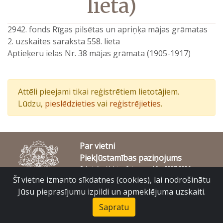
lieta)
2942. fonds Rīgas pilsētas un apriņķa mājas grāmatas
2. uzskaites saraksta 558. lieta
Aptieķeru ielas Nr. 38 mājas grāmata (1905-1917)
Attēli pieejami tikai reģistrētiem lietotājiem.
Lūdzu,
pieslēdzieties
vai
reģistrējieties
.
Par vietni
Piekļūstamības paziņojums
© Latvijas Valsts vēstures arhīvs 2007-2026
Slokas iela 16, Rīga, LV – 1048
Šī vietne izmanto sīkdatnes (cookies), lai nodrošinātu
raduraksti@arhivi.gov.lv
Jūsu pieprasījumu izpildi un apmeklējuma uzskaiti.
Sapratu