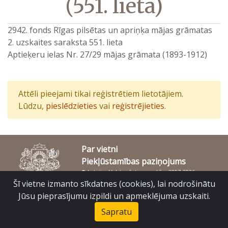
(551. lieta)
2942. fonds Rīgas pilsētas un apriņķa mājas grāmatas
2. uzskaites saraksta 551. lieta
Aptieķeru ielas Nr. 27/29 mājas grāmata (1893-1912)
Attēli pieejami tikai reģistrētiem lietotājiem.
Lūdzu,
pieslēdzieties
vai
reģistrējieties
.
Par vietni
Piekļūstamības paziņojums
© Latvijas Valsts vēstures arhīvs 2007-2026
Slokas iela 16, Rīga, LV – 1048
Šī vietne izmanto sīkdatnes (cookies), lai nodrošinātu
raduraksti@arhivi.gov.lv
Jūsu pieprasījumu izpildi un apmeklējuma uzskaiti.
Sapratu