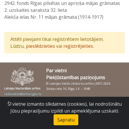
2942. fonds Rīgas pilsētas un apriņķa mājas grāmatas
2. uzskaites saraksta 32. lieta
Alekša ielas Nr. 11 mājas grāmata (1914-1917)
Attēli pieejami tikai reģistrētiem lietotājiem.
Lūdzu,
pieslēdzieties
vai
reģistrējieties
.
Par vietni
Piekļūstamības paziņojums
© Latvijas Valsts vēstures arhīvs 2007-2026
Slokas iela 16, Rīga, LV – 1048
raduraksti@arhivi.gov.lv
Šī vietne izmanto sīkdatnes (cookies), lai nodrošinātu
Jūsu pieprasījumu izpildi un apmeklējuma uzskaiti.
Sapratu