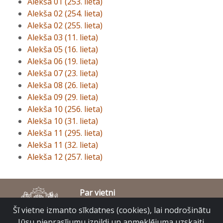
Alekša 01 (253. lieta)
Alekša 02 (254. lieta)
Alekša 02 (255. lieta)
Alekša 03 (11. lieta)
Alekša 05 (16. lieta)
Alekša 06 (19. lieta)
Alekša 07 (23. lieta)
Alekša 08 (26. lieta)
Alekša 09 (29. lieta)
Alekša 10 (256. lieta)
Alekša 10 (31. lieta)
Alekša 11 (295. lieta)
Alekša 11 (32. lieta)
Alekša 12 (257. lieta)
Par vietni
Piekļūstamības paziņojums
Šī vietne izmanto sīkdatnes (cookies), lai nodrošinātu
© Latvijas Valsts vēstures arhīvs 2007-2026
Jūsu pieprasījumu izpildi un apmeklējuma uzskaiti.