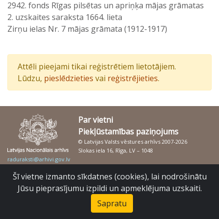
2942. fonds Rīgas pilsētas un apriņķa mājas grāmatas
2. uzskaites saraksta 1664. lieta
Zirņu ielas Nr. 7 mājas grāmata (1912-1917)
Attēli pieejami tikai reģistrētiem lietotājiem.
Lūdzu,
pieslēdzieties
vai
reģistrējieties
.
Par vietni
Piekļūstamības paziņojums
© Latvijas Valsts vēstures arhīvs 2007-2026
Slokas iela 16, Rīga, LV – 1048
raduraksti@arhivi.gov.lv
Šī vietne izmanto sīkdatnes (cookies), lai nodrošinātu
Jūsu pieprasījumu izpildi un apmeklējuma uzskaiti.
Sapratu