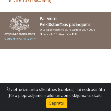
Zirņu 07 (1664. lieta)
Par vietni
Piekļūstamības paziņojums
© Latvijas Valsts vēstures arhīvs 2007-2026
Slokas iela 16, Rīga, LV – 1048
raduraksti@arhivi.gov.lv
Šī vietne izmanto sīkdatnes (cookies), lai nodrošinātu
Jūsu pieprasījumu izpildi un apmeklējuma uzskaiti.
Sapratu