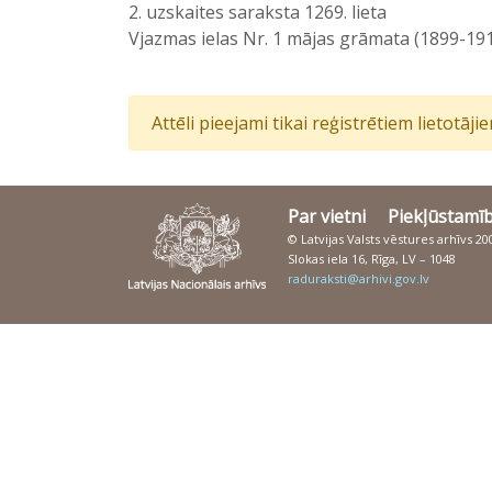
2. uzskaites saraksta 1269. lieta
Vjazmas ielas Nr. 1 mājas grāmata (1899-19
Attēli pieejami tikai reģistrētiem lietotāj
Par vietni
Piekļūstamī
© Latvijas Valsts vēstures arhīvs 2
Slokas iela 16, Rīga, LV – 1048
raduraksti@arhivi.gov.lv