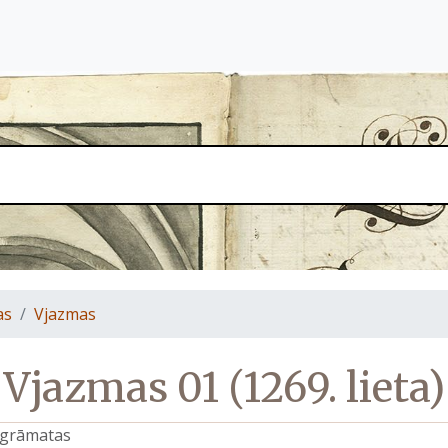
as
Vjazmas
Vjazmas 01 (1269. lieta)
s grāmatas