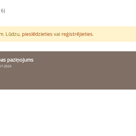
16)
iem. Lūdzu,
pieslēdzieties
vai
reģistrējieties
.
bas paziņojums
007-2026