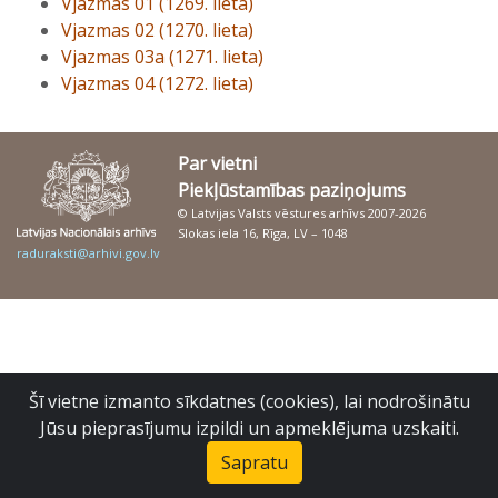
Vjazmas 01 (1269. lieta)
Vjazmas 02 (1270. lieta)
Vjazmas 03a (1271. lieta)
Vjazmas 04 (1272. lieta)
Par vietni
Piekļūstamības paziņojums
© Latvijas Valsts vēstures arhīvs 2007-2026
Slokas iela 16, Rīga, LV – 1048
raduraksti@arhivi.gov.lv
Šī vietne izmanto sīkdatnes (cookies), lai nodrošinātu
Jūsu pieprasījumu izpildi un apmeklējuma uzskaiti.
Sapratu