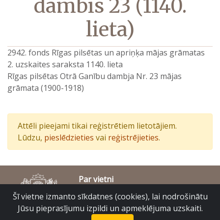
dambis 23 (1140.
lieta)
2942. fonds Rīgas pilsētas un apriņķa mājas grāmatas
2. uzskaites saraksta 1140. lieta
Rīgas pilsētas Otrā Ganību dambja Nr. 23 mājas
grāmata (1900-1918)
Attēli pieejami tikai reģistrētiem lietotājiem.
Lūdzu,
pieslēdzieties
vai
reģistrējieties
.
Par vietni
Piekļūstamības paziņojums
Šī vietne izmanto sīkdatnes (cookies), lai nodrošinātu
© Latvijas Valsts vēstures arhīvs 2007-2026
Jūsu pieprasījumu izpildi un apmeklējuma uzskaiti.
Slokas iela 16, Rīga, LV – 1048
raduraksti@arhivi.gov.lv