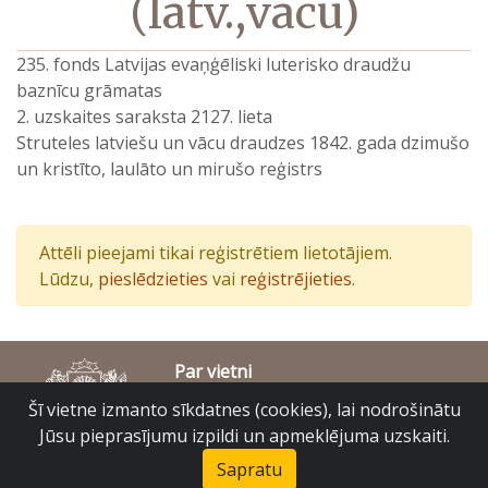
(latv.,vācu)
235. fonds Latvijas evaņģēliski luterisko draudžu
baznīcu grāmatas
2. uzskaites saraksta 2127. lieta
Struteles latviešu un vācu draudzes 1842. gada dzimušo
un kristīto, laulāto un mirušo reģistrs
Attēli pieejami tikai reģistrētiem lietotājiem.
Lūdzu,
pieslēdzieties
vai
reģistrējieties
.
Par vietni
Piekļūstamības paziņojums
Šī vietne izmanto sīkdatnes (cookies), lai nodrošinātu
© Latvijas Valsts vēstures arhīvs 2007-2026
Jūsu pieprasījumu izpildi un apmeklējuma uzskaiti.
Slokas iela 16, Rīga, LV – 1048
raduraksti@arhivi.gov.lv
Sapratu