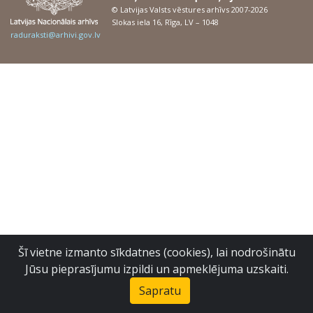
© Latvijas Valsts vēstures arhīvs 2007-2026
Slokas iela 16, Rīga, LV – 1048
raduraksti@arhivi.gov.lv
Šī vietne izmanto sīkdatnes (cookies), lai nodrošinātu
Jūsu pieprasījumu izpildi un apmeklējuma uzskaiti.
Sapratu