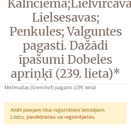
Kalnciema;Lielvircava
Lielsesavas;
Penkules; Valguntes
pagasti. Dažādi
īpašumi Dobeles
apriņķī (239. lieta)*
Mežmuižas (Grenchof) pagasts (239. lieta)
Attēli pieejami tikai reģistrētiem lietotājiem.
Lūdzu,
pieslēdzieties
vai
reģistrējieties
.