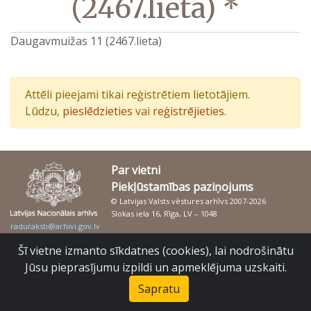
(2467.lieta) *
Daugavmuižas 11 (2467.lieta)
Attēli pieejami tikai reģistrētiem lietotājiem.
Lūdzu,
pieslēdzieties
vai
reģistrējieties
.
Par vietni
Piekļūstamības paziņojums
© Latvijas Valsts vēstures arhīvs 2007-2026
Slokas iela 16, Rīga, LV – 1048
raduraksti@arhivi.gov.lv
Šī vietne izmanto sīkdatnes (cookies), lai nodrošinātu
Jūsu pieprasījumu izpildi un apmeklējuma uzskaiti.
Sapratu