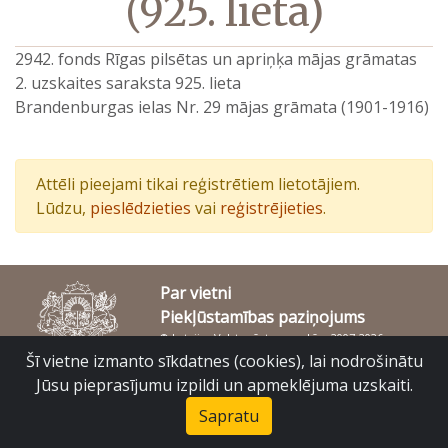
(925. lieta)
2942. fonds Rīgas pilsētas un apriņķa mājas grāmatas
2. uzskaites saraksta 925. lieta
Brandenburgas ielas Nr. 29 mājas grāmata (1901-1916)
Attēli pieejami tikai reģistrētiem lietotājiem.
Lūdzu,
pieslēdzieties
vai
reģistrējieties
.
Par vietni
Piekļūstamības paziņojums
© Latvijas Valsts vēstures arhīvs 2007-2026
Slokas iela 16, Rīga, LV – 1048
Šī vietne izmanto sīkdatnes (cookies), lai nodrošinātu
raduraksti@arhivi.gov.lv
Jūsu pieprasījumu izpildi un apmeklējuma uzskaiti.
Sapratu