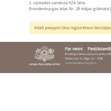
2. uzskaites saraksta 924. lieta
Brandenburgas ielas Nr. 28 mājas grāmata 
Attēli pieejami tikai reģistrētiem lietotāj
Par vietni
Piekļūstamī
© Latvijas Valsts vēstures arhīvs 2
Slokas iela 16, Rīga, LV – 1048
raduraksti@arhivi.gov.lv