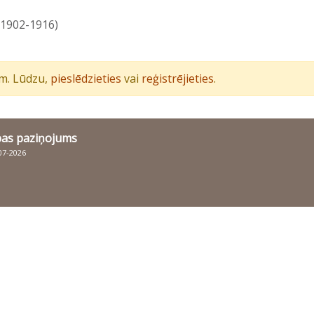
(1902-1916)
iem. Lūdzu,
pieslēdzieties
vai
reģistrējieties
.
bas paziņojums
007-2026