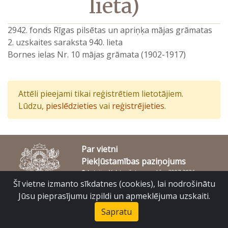
lieta)
2942. fonds Rīgas pilsētas un apriņķa mājas grāmatas
2. uzskaites saraksta 940. lieta
Bornes ielas Nr. 10 mājas grāmata (1902-1917)
Attēli pieejami tikai reģistrētiem lietotājiem.
Lūdzu,
pieslēdzieties
vai
reģistrējieties
.
Par vietni
Piekļūstamības paziņojums
© Latvijas Valsts vēstures arhīvs 2007-2026
Slokas iela 16, Rīga, LV – 1048
Šī vietne izmanto sīkdatnes (cookies), lai nodrošinātu
raduraksti@arhivi.gov.lv
Jūsu pieprasījumu izpildi un apmeklējuma uzskaiti.
Sapratu