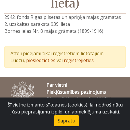
lieta)
2942. fonds Rīgas pilsētas un apriņķa mājas grāmatas
2. uzskaites saraksta 939. lieta
Bornes ielas Nr. 8 mājas grāmata (1899-1916)
Attēli pieejami tikai reģistrētiem lietotājiem.
Lūdzu,
pieslēdzieties
vai
reģistrējieties
.
Par vietni
Piekļūstamības paziņojums
© Latvijas Valsts vēstures arhīvs 2007-2026
Slokas iela 16, Rīga, LV – 1048
Šī vietne izmanto sīkdatnes (cookies), lai nodrošinātu
raduraksti@arhivi.gov.lv
Jūsu pieprasījumu izpildi un apmeklējuma uzskaiti.
Sapratu