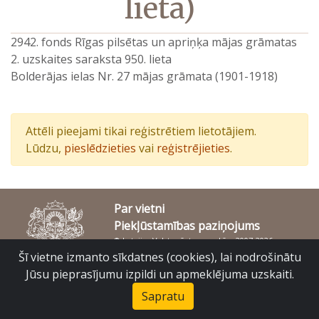
lieta)
2942. fonds Rīgas pilsētas un apriņķa mājas grāmatas
2. uzskaites saraksta 950. lieta
Bolderājas ielas Nr. 27 mājas grāmata (1901-1918)
Attēli pieejami tikai reģistrētiem lietotājiem.
Lūdzu,
pieslēdzieties
vai
reģistrējieties
.
Par vietni
Piekļūstamības paziņojums
© Latvijas Valsts vēstures arhīvs 2007-2026
Slokas iela 16, Rīga, LV – 1048
Šī vietne izmanto sīkdatnes (cookies), lai nodrošinātu
raduraksti@arhivi.gov.lv
Jūsu pieprasījumu izpildi un apmeklējuma uzskaiti.
Sapratu