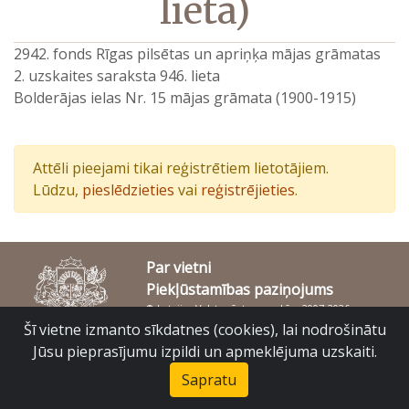
lieta)
2942. fonds Rīgas pilsētas un apriņķa mājas grāmatas
2. uzskaites saraksta 946. lieta
Bolderājas ielas Nr. 15 mājas grāmata (1900-1915)
Attēli pieejami tikai reģistrētiem lietotājiem.
Lūdzu,
pieslēdzieties
vai
reģistrējieties
.
Par vietni
Piekļūstamības paziņojums
© Latvijas Valsts vēstures arhīvs 2007-2026
Slokas iela 16, Rīga, LV – 1048
Šī vietne izmanto sīkdatnes (cookies), lai nodrošinātu
raduraksti@arhivi.gov.lv
Jūsu pieprasījumu izpildi un apmeklējuma uzskaiti.
Sapratu