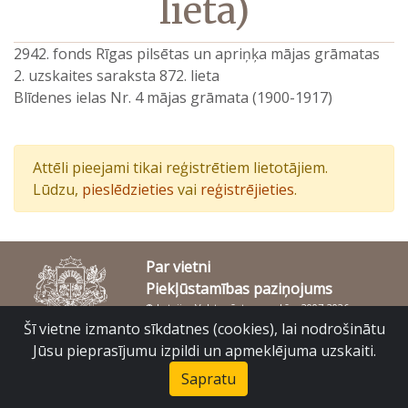
lieta)
2942. fonds Rīgas pilsētas un apriņķa mājas grāmatas
2. uzskaites saraksta 872. lieta
Blīdenes ielas Nr. 4 mājas grāmata (1900-1917)
Attēli pieejami tikai reģistrētiem lietotājiem.
Lūdzu,
pieslēdzieties
vai
reģistrējieties
.
Par vietni
Piekļūstamības paziņojums
© Latvijas Valsts vēstures arhīvs 2007-2026
Slokas iela 16, Rīga, LV – 1048
Šī vietne izmanto sīkdatnes (cookies), lai nodrošinātu
raduraksti@arhivi.gov.lv
Jūsu pieprasījumu izpildi un apmeklējuma uzskaiti.
Sapratu