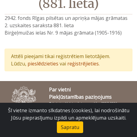
(881. lieta)
2942. fonds Rīgas pilsētas un apriņķa mājas grāmatas
2. uzskaites saraksta 881. lieta
Birģeļmuižas ielas Nr. 9 mājas grāmata (1905-1916)
Attēli pieejami tikai reģistrētiem lietotājiem.
Lūdzu,
pieslēdzieties
vai
reģistrējieties
.
Par vietni
Piekļūstamības paziņojums
© Latvijas Valsts vēstures arhīvs 2007-2026
Slokas iela 16, Rīga, LV – 1048
Šī vietne izmanto sīkdatnes (cookies), lai nodrošinātu
raduraksti@arhivi.gov.lv
Jūsu pieprasījumu izpildi un apmeklējuma uzskaiti.
Sapratu