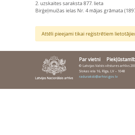
2. uzskaites saraksta 877. lieta
Birģeļmuižas ielas Nr. 4 mājas grāmata (189
Attēli pieejami tikai reģistrētiem lietotāj
Par vietni
Piekļūstamī
© Latvijas Valsts vēstures arhīvs 2
Slokas iela 16, Rīga, LV – 1048
raduraksti@arhivi.gov.lv