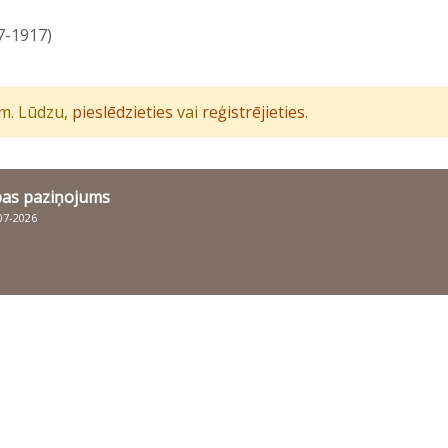
7-1917)
iem. Lūdzu,
pieslēdzieties
vai
reģistrējieties
.
bas paziņojums
007-2026