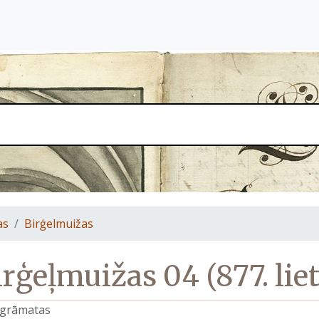
as
Birģelmuižas
irģeļmuižas 04 (877. liet
s grāmatas