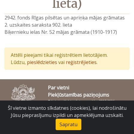
lieta)
2942. fonds Rīgas pilsētas un apriņķa mājas grāmatas
2. uzskaites saraksta 902. lieta
Biķernieku ielas Nr. 52 mājas grāmata (1910-1917)
Attēli pieejami tikai reģistrētiem lietotājiem.
Lūdzu,
pieslēdzieties
vai
reģistrējieties
.
Par vietni
Piekļūstamības paziņojums
© Latvijas Valsts vēstures arhīvs 2007-2026
Slokas iela 16, Rīga, LV – 1048
Šī vietne izmanto sīkdatnes (cookies), lai nodrošinātu
raduraksti@arhivi.gov.lv
Jūsu pieprasījumu izpildi un apmeklējuma uzskaiti.
Sapratu