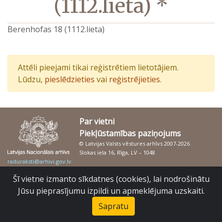
(1112.lieta) *
Berenhofas 18 (1112.lieta)
Attēli pieejami tikai reģistrētiem lietotājiem.
Lūdzu,
pieslēdzieties
vai
reģistrējieties
.
Par vietni
Piekļūstamības paziņojums
© Latvijas Valsts vēstures arhīvs 2007-2026
Slokas iela 16, Rīga, LV – 1048
raduraksti@arhivi.gov.lv
Šī vietne izmanto sīkdatnes (cookies), lai nodrošinātu
Jūsu pieprasījumu izpildi un apmeklējuma uzskaiti.
Sapratu