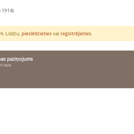
-1914)
iem. Lūdzu,
pieslēdzieties
vai
reģistrējieties
.
bas paziņojums
007-2026