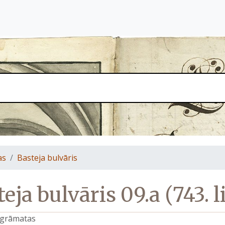
as
Basteja bulvāris
eja bulvāris 09.a (743. l
s grāmatas