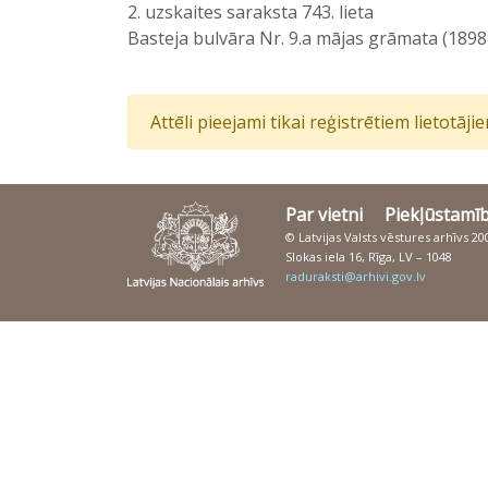
2. uzskaites saraksta 743. lieta
Basteja bulvāra Nr. 9.a mājas grāmata (1898
Attēli pieejami tikai reģistrētiem lietotāj
Par vietni
Piekļūstamī
© Latvijas Valsts vēstures arhīvs 2
Slokas iela 16, Rīga, LV – 1048
raduraksti@arhivi.gov.lv