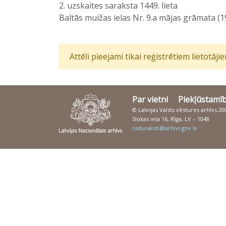
2. uzskaites saraksta 1449. lieta
Baltās muižas ielas Nr. 9.a mājas grāmata (
Attēli pieejami tikai reģistrētiem lietotāj
Par vietni
Piekļūstamī
© Latvijas Valsts vēstures arhīvs 2
Slokas iela 16, Rīga, LV – 1048
raduraksti@arhivi.gov.lv