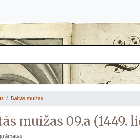
as
Baltās muižas
tās muižas 09.a (1449. li
s grāmatas