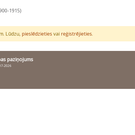
1900-1915)
iem. Lūdzu,
pieslēdzieties
vai
reģistrējieties
.
bas paziņojums
007-2026