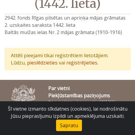
(1442. lieta)
2942. fonds Rīgas pilsētas un apriņķa mājas grāmatas
2. uzskaites saraksta 1442. lieta
Baltās muižas ielas Nr. 2 mājas grāmata (1910-1916)
Attēli pieejami tikai reģistrētiem lietotājiem.
Lūdzu,
pieslēdzieties
vai
reģistrējieties
.
Par vietni
Piekļūstamības paziņojums
© Latvijas Valsts vēstures arhīvs 2007-2026
Slokas iela 16, Rīga, LV – 1048
Šī vietne izmanto sīkdatnes (cookies), lai nodrošinātu
raduraksti@arhivi.gov.lv
Jūsu pieprasījumu izpildi un apmeklējuma uzskaiti.
Sapratu