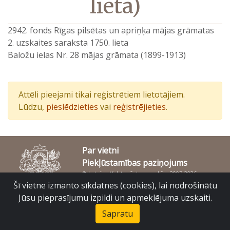
lieta)
2942. fonds Rīgas pilsētas un apriņķa mājas grāmatas
2. uzskaites saraksta 1750. lieta
Baložu ielas Nr. 28 mājas grāmata (1899-1913)
Attēli pieejami tikai reģistrētiem lietotājiem.
Lūdzu,
pieslēdzieties
vai
reģistrējieties
.
Par vietni
Piekļūstamības paziņojums
© Latvijas Valsts vēstures arhīvs 2007-2026
Slokas iela 16, Rīga, LV – 1048
Šī vietne izmanto sīkdatnes (cookies), lai nodrošinātu
raduraksti@arhivi.gov.lv
Jūsu pieprasījumu izpildi un apmeklējuma uzskaiti.
Sapratu