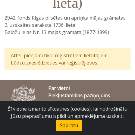
lieta)
2942. fonds Rīgas pilsētas un apriņķa mājas grāmatas
2. uzskaites saraksta 1736. lieta
Baložu ielas Nr. 13 mājas grāmata (1877-1899)
Attēli pieejami tikai reģistrētiem lietotājiem.
Lūdzu,
pieslēdzieties
vai
reģistrējieties
.
Par vietni
Piekļūstamības paziņojums
© Latvijas Valsts vēstures arhīvs 2007-2026
Slokas iela 16, Rīga, LV – 1048
Šī vietne izmanto sīkdatnes (cookies), lai nodrošinātu
raduraksti@arhivi.gov.lv
Jūsu pieprasījumu izpildi un apmeklējuma uzskaiti.
Sapratu