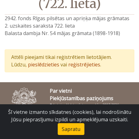
(722. lieta)
2942. fonds Rīgas pilsētas un apriņķa mājas grāmatas
2. uzskaites saraksta 722. lieta
Balasta dambja Nr. 54 mājas grāmata (1898-1918)
Attēli pieejami tikai reģistrētiem lietotājiem.
Lūdzu,
pieslēdzieties
vai
reģistrējieties
.
Par vietni
Piekļūstamības paziņojums
© Latvijas Valsts vēstures arhīvs 2007-2026
Slokas iela 16, Rīga, LV – 1048
Šī vietne izmanto sīkdatnes (cookies), lai nodrošinātu
raduraksti@arhivi.gov.lv
Jūsu pieprasījumu izpildi un apmeklējuma uzskaiti.
Sapratu