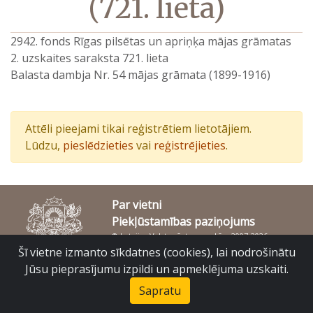
(721. lieta)
2942. fonds Rīgas pilsētas un apriņķa mājas grāmatas
2. uzskaites saraksta 721. lieta
Balasta dambja Nr. 54 mājas grāmata (1899-1916)
Attēli pieejami tikai reģistrētiem lietotājiem.
Lūdzu,
pieslēdzieties
vai
reģistrējieties
.
Par vietni
Piekļūstamības paziņojums
© Latvijas Valsts vēstures arhīvs 2007-2026
Slokas iela 16, Rīga, LV – 1048
Šī vietne izmanto sīkdatnes (cookies), lai nodrošinātu
raduraksti@arhivi.gov.lv
Jūsu pieprasījumu izpildi un apmeklējuma uzskaiti.
Sapratu