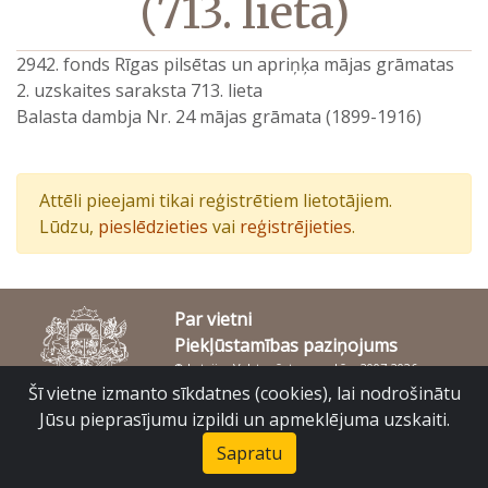
(713. lieta)
2942. fonds Rīgas pilsētas un apriņķa mājas grāmatas
2. uzskaites saraksta 713. lieta
Balasta dambja Nr. 24 mājas grāmata (1899-1916)
Attēli pieejami tikai reģistrētiem lietotājiem.
Lūdzu,
pieslēdzieties
vai
reģistrējieties
.
Par vietni
Piekļūstamības paziņojums
© Latvijas Valsts vēstures arhīvs 2007-2026
Slokas iela 16, Rīga, LV – 1048
Šī vietne izmanto sīkdatnes (cookies), lai nodrošinātu
raduraksti@arhivi.gov.lv
Jūsu pieprasījumu izpildi un apmeklējuma uzskaiti.
Sapratu