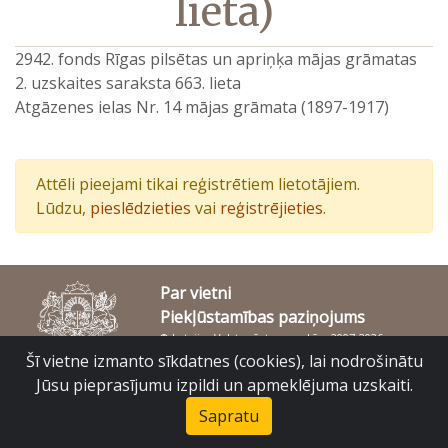
lieta)
2942. fonds Rīgas pilsētas un apriņķa mājas grāmatas
2. uzskaites saraksta 663. lieta
Atgāzenes ielas Nr. 14 mājas grāmata (1897-1917)
Attēli pieejami tikai reģistrētiem lietotājiem.
Lūdzu,
pieslēdzieties
vai
reģistrējieties
.
Par vietni
Piekļūstamības paziņojums
© Latvijas Valsts vēstures arhīvs 2007-2026
Slokas iela 16, Rīga, LV – 1048
Šī vietne izmanto sīkdatnes (cookies), lai nodrošinātu
raduraksti@arhivi.gov.lv
Jūsu pieprasījumu izpildi un apmeklējuma uzskaiti.
Sapratu